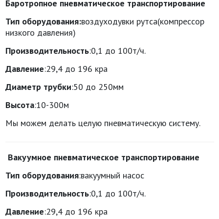
Баротропн
ое
п
невматическое транспортирование
Тип оборудования:
воздуходувки рутса(компрессор
низкого давления)
Пр
оизводительность
:0,1 до 100т/ч.
Давление
:29,4 до 196 кра
Д
иаметр
трубки
:50 до 250мм
В
ысота
:10-300м
Мы можем делать целую пневматическую систему.
В
акуумное п
невматическое транспортирование
Тип оборудования
:вакуумный насос
Пр
оизводительность
:0,1 до 100т/ч.
Давление
:29,4 до 196 кра